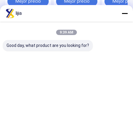
Mejor precio
Mejor precio
Mejor pre
≤0.2
procesamiento
3.5-4.5, soluci
lijia
1%, Plomo 2m
Máx.
Inicio
Mapa del
Contactar
Desktop
Sitio
Ahora
Site
9:39 AM
Mapa del Sitio
Privacy Policy
Calidad
Regulador de la acidez
Fábrica De China.Copyright © 2025
Good day, what product are you looking for?
ANHUI EBUY INTERNATIONAL CO., LTD. All Rights Reserved.
Hogar
Productos
Sobre nosotros