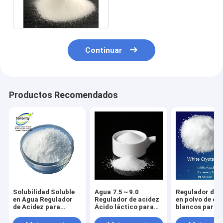
Crystal Powder 20Mesh
25kg/Bag
Continuar
Productos Recomendados
Solubilidad Soluble
Agua 7.5～9.0
Regulador de 
en Agua Regulador
Regulador de acidez
en polvo de cri
de Acidez para
Ácido láctico para
blancos para l
Alimentos
Fórmula molecular
industria
Acidulante Aluminio
C6H8O7
alimentaria y