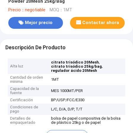
Powder 20Mesh 25kg/Bag
Precio：negotiable
MOQ：1MT
Mejor precio
Contactar ahora
Descripción De Producto
,
citrato trisódico 20Mesh
Alta luz
,
citrato trisódico 25kg/bag
regulador ácido 20Mesh
Cantidad de orden
1MT
mínima
Capacidad de la
MES 1000MT/PER
fuente
Certificación
BP/USP/FCC/E330
Condiciones de
L/C, D/A, D/P, T/T
pago
Detalles de
bolsa de papel compositiva de la bolsa
empaquetado
de plástico 25kg o de papel