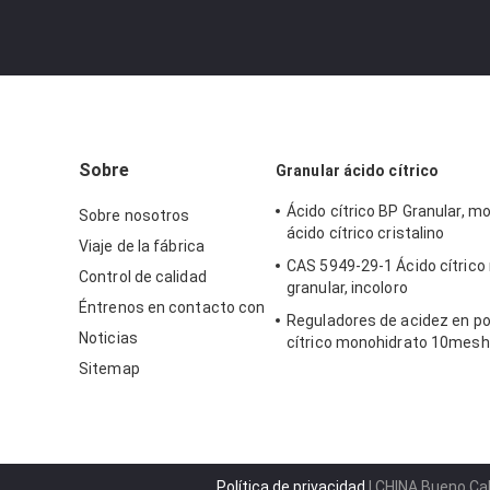
Sobre
Granular ácido cítrico
Ácido cítrico BP Granular, m
Sobre nosotros
ácido cítrico cristalino
Viaje de la fábrica
CAS 5949-29-1 Ácido cítric
Control de calidad
granular, incoloro
Éntrenos en contacto con
Reguladores de acidez en po
Noticias
cítrico monohidrato 10mesh 
etanol
Sitemap
Política de privacidad
| CHINA Bueno Cal