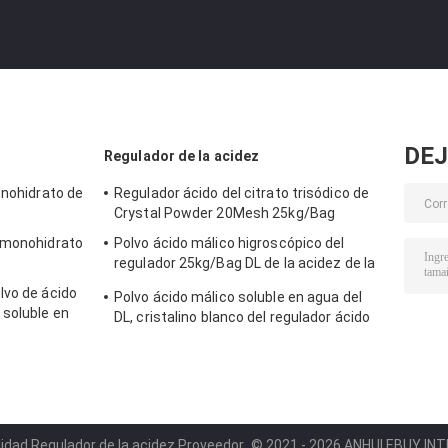
DEJ
Regulador de la acidez
onohidrato de
Regulador ácido del citrato trisódico de
Crystal Powder 20Mesh 25kg/Bag
o monohidrato
Polvo ácido málico higroscópico del
regulador 25kg/Bag DL de la acidez de la
categoría alimenticia
lvo de ácido
Polvo ácido málico soluble en agua del
soluble en
DL, cristalino blanco del regulador ácido
del ISO
idad Regulador de la acidez Proveedor.
© 2021 - 2026 ANHUI EBUY INTE