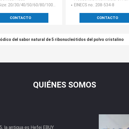
Mesh Size múltiple
ize
: 20/30/40/50/60/80/100/120/200
EINECS no.
: 208-534-8
CONTACTO
CONTACTO
dico del sabor natural de 5 ribonucleótidos del polvo cristalino
QUIÉNES SOMOS
5, la antigua es Hefei EBUY