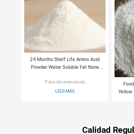
24 Months Shelf Life Amino Acid
Powder Water Soluble Fat None
Dissolution Water Soluble Shelf
Polvo del aminoácido
Life 24 Months
Food
LEER MÁS
Yellow
Calidad Regul