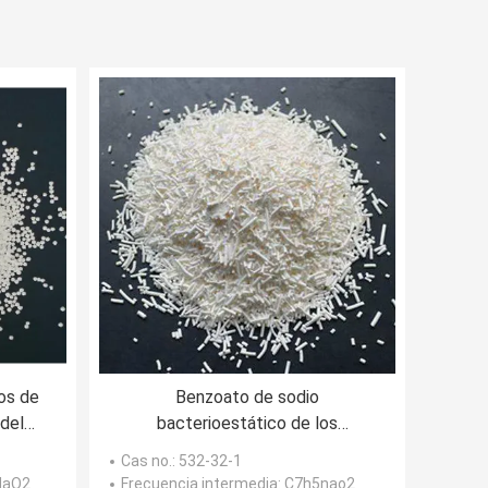
os de
Benzoato de sodio
 del
bacterioestático de los
% del
preservativos C7H5NaO2 de la
Cas no.
: 532-32-1
categoría alimenticia granular
NaO2
Frecuencia intermedia
: C7h5nao2