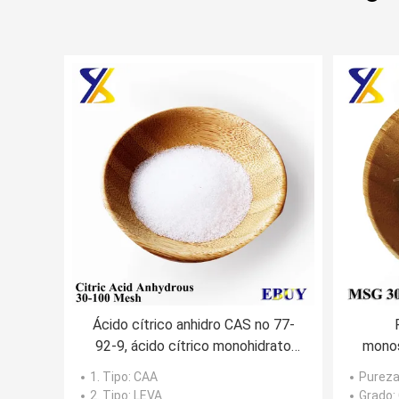
Ácido cítrico anhidro CAS no 77-
92-9, ácido cítrico monohidrato
monos
CAS no 5949-29-1, citrato
CAS 
1. Tipo
: CAA
Pureza
trisódico CAS no 6132-04-3
refo
2. Tipo
: LEVA
Grado
: