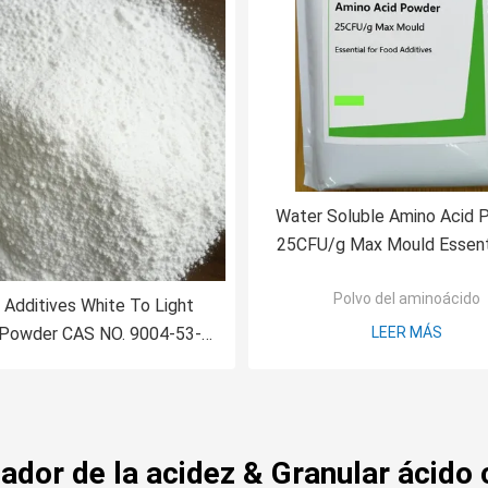
Water Soluble Amino Acid 
25CFU/g Max Mould Essenti
Food Additives
Polvo del aminoácido
 Additives White To Light
 Powder CAS NO. 9004-53-9
LEER MÁS
for Various Industries
ador de la acidez & Granular ácido c