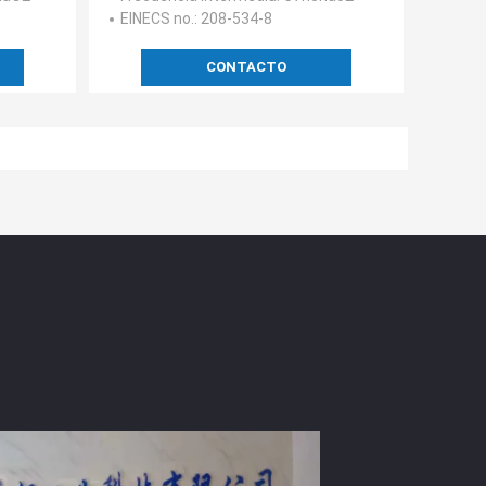
EINECS no.
: 208-534-8
CONTACTO