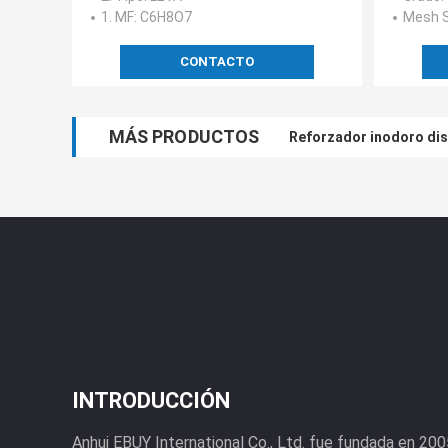
1. MF
: C6H8O7
Mesh S
CONTACTO
MÁS PRODUCTOS
Reforzador inodoro disó
INTRODUCCIÓN
Anhui EBUY International Co., Ltd. fue fundada en 200