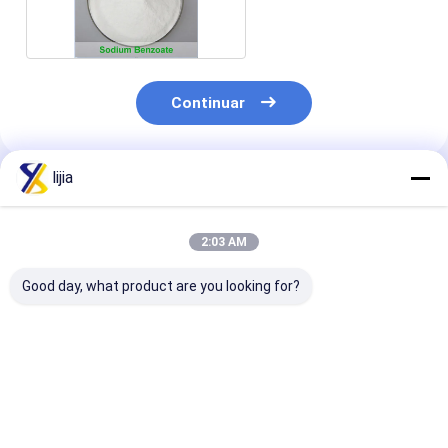
32-1
Continuar
lijia
Productos Recomendados
2:03 AM
Good day, what product are you looking for?
Sorbato de potasio
CAS 532-32-1
Polvo del prop
de la categoría
preservativos de los
del calcio/gra
alimenticia de FCCV
aditivos alimenticios
superior CAS 
granular
del análisis del mero
81-4 de los
el 100.5% del
preservativos