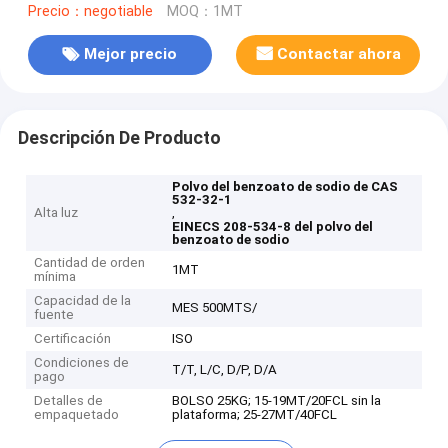
Precio：negotiable
MOQ：1MT
Mejor precio
Contactar ahora
Descripción De Producto
Polvo del benzoato de sodio de CAS
532-32-1
Alta luz
,
EINECS 208-534-8 del polvo del
benzoato de sodio
Cantidad de orden
1MT
mínima
Capacidad de la
MES 500MTS/
fuente
Certificación
ISO
Condiciones de
T/T, L/C, D/P, D/A
pago
Detalles de
BOLSO 25KG; 15-19MT/20FCL sin la
empaquetado
plataforma; 25-27MT/40FCL