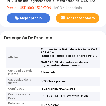
PH7.0 de los ingredientes alimentarios de CAS 123-
94-4
Precio：USD1000-1500/TON
MOQ：1 tonelada
Mejor precio
Contactar ahora
Descripción De Producto
Emulsor inmediato de la torta de CAS
123-94-4
,
Emulsor inmediato de la torta PH7.0
Alta luz
,
CAS 123-94-4 emulsores de los
ingredientes alimentarios
Cantidad de orden
1 tonelada
mínima
Capacidad de la
30000tons por año
fuente
Certificación
ISO,KOSHER,HALAL,SGS
Condiciones de
L/C, D/A, D/P, T/T, Western Union,
pago
Detalles de
10kgs/carton