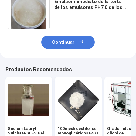
Emulsor inmediato de la torta
de los emulsores PH7.0 de los
ingredientes alimentarios de
CAS 123-94-4
Continuar
Productos Recomendados
Sodium Lauryl
100mesh destiló los
Grado industri
Sulphate SLES Gel
monoglicéridos E471
glicol de