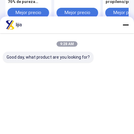
70% de pureza
propileno/gra
Detergente Materia
la tecnología
prima
Mejor precio
Mejor precio
Mejor pre
lijia
Inicio
Mapa del
Contactar
Desktop
Sitio
Ahora
Site
9:28 AM
Mapa del Sitio
Privacy Policy
Calidad
Regulador de la acidez
Fábrica De China.Copyright © 2025
Good day, what product are you looking for?
ANHUI EBUY INTERNATIONAL CO., LTD. All Rights Reserved.
Hogar
Productos
Sobre nosotros