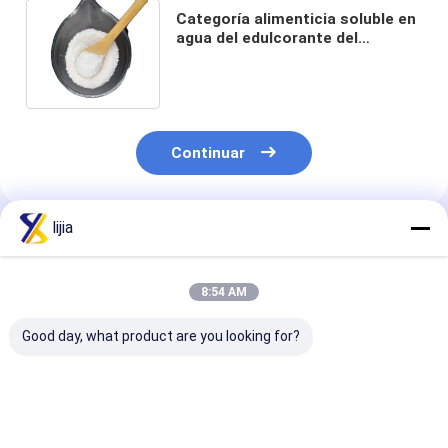
Categoría alimenticia soluble en
agua del edulcorante del
ciclamato CP95 del sodio de
CAS 139-05-9
Continuar
lijia
Productos Recomendados
8:54 AM
Good day, what product are you looking for?
MALLA blanca de
MALLA blanca del
Tambor de la