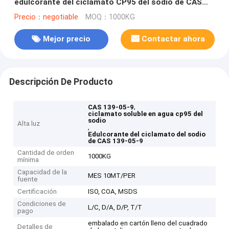
edulcorante del ciclamato CP95 del sodio de CAS
139-05-9
Precio：negotiable
MOQ：1000KG
Mejor precio
Contactar ahora
Descripción De Producto
,
CAS 139-05-9
ciclamato soluble en agua cp95 del
sodio
Alta luz
,
Edulcorante del ciclamato del sodio
de CAS 139-05-9
Cantidad de orden
1000KG
mínima
Capacidad de la
MES 10MT/PER
fuente
Certificación
ISO, COA, MSDS
Condiciones de
L/C, D/A, D/P, T/T
pago
embalado en cartón lleno del cuadrado
Detalles de