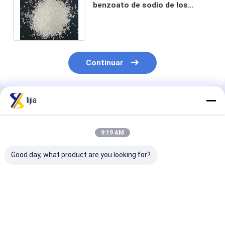
benzoato de sodio de los
preservativos de la categoría
alimenticia del ISO
Continuar
lijia
Productos Recomendados
9:19 AM
Good day, what product are you looking for?
Sorbato de potasio
CAS 532-32-1
Polvo del prop
de la categoría
preservativos de los
del calcio/gra
alimenticia de FCCV
aditivos alimenticios
superior CAS 