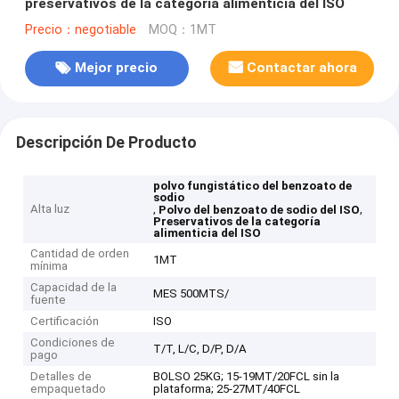
preservativos de la categoría alimenticia del ISO
Precio：negotiable
MOQ：1MT
Mejor precio
Contactar ahora
Descripción De Producto
polvo fungistático del benzoato de
sodio
Alta luz
,
,
Polvo del benzoato de sodio del ISO
Preservativos de la categoría
alimenticia del ISO
Cantidad de orden
1MT
mínima
Capacidad de la
MES 500MTS/
fuente
Certificación
ISO
Condiciones de
T/T, L/C, D/P, D/A
pago
Detalles de
BOLSO 25KG; 15-19MT/20FCL sin la
empaquetado
plataforma; 25-27MT/40FCL