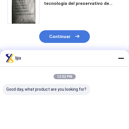
tecnología del preservativo de
comida de CAS 65-85-0 descolorido
Continuar
lijia
Productos Recomendados
12:52 PM
Good day, what product are you looking for?
Sorbato de potasio
CAS 532-32-1
Polvo del prop
de la categoría
preservativos de los
del calcio/gra
alimenticia de FCCV
aditivos alimenticios
superior CAS 