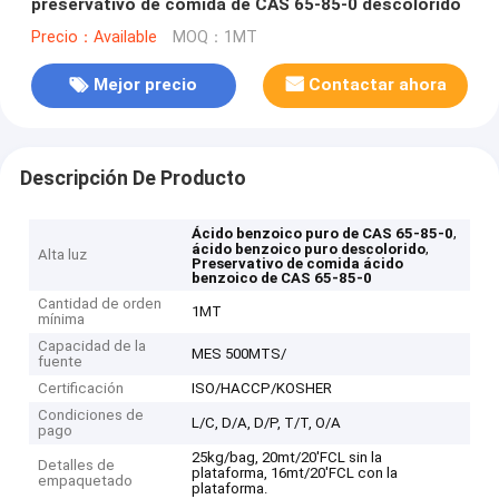
preservativo de comida de CAS 65-85-0 descolorido
Precio：Available
MOQ：1MT
Mejor precio
Contactar ahora
Descripción De Producto
,
Ácido benzoico puro de CAS 65-85-0
,
ácido benzoico puro descolorido
Alta luz
Preservativo de comida ácido
benzoico de CAS 65-85-0
Cantidad de orden
1MT
mínima
Capacidad de la
MES 500MTS/
fuente
Certificación
ISO/HACCP/KOSHER
Condiciones de
L/C, D/A, D/P, T/T, O/A
pago
25kg/bag, 20mt/20'FCL sin la
Detalles de
plataforma, 16mt/20'FCL con la
empaquetado
plataforma.