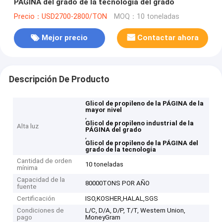
PÁGINA del grado de la tecnología del grado
Precio：USD2700-2800/TON
MOQ：10 toneladas
Mejor precio
Contactar ahora
Descripción De Producto
Glicol de propileno de la PÁGINA de la
mayor nivel
,
Glicol de propileno industrial de la
Alta luz
PÁGINA del grado
,
Glicol de propileno de la PÁGINA del
grado de la tecnología
Cantidad de orden
10 toneladas
mínima
Capacidad de la
80000TONS POR AÑO
fuente
Certificación
ISO,KOSHER,HALAL,SGS
Condiciones de
L/C, D/A, D/P, T/T, Western Union,
pago
MoneyGram